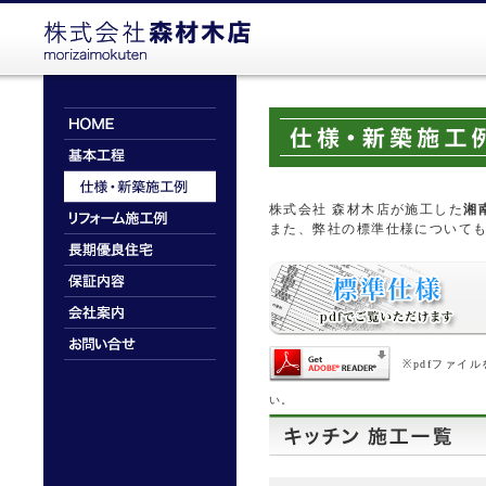
株式会社 森材木店が施工した
湘
また、弊社の標準仕様について
※pdfファイ
い。